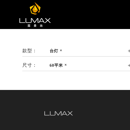
款型：
台灯
尺寸：
60平米