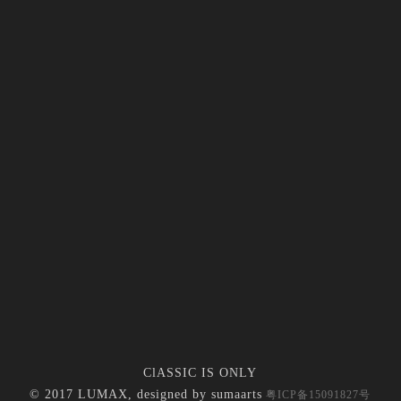
ClASSIC IS ONLY
© 2017 LUMAX, designed by
sumaarts
粤ICP备15091827号