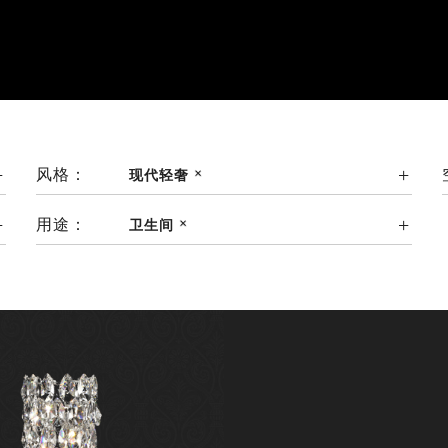
风格：
现代轻奢
用途：
卫生间