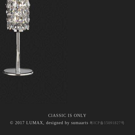
ClASSIC IS ONLY
© 2017 LUMAX, designed by
sumaarts
粤ICP备15091827号